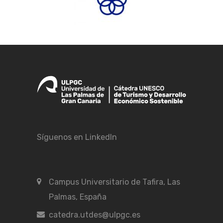
Síguenos en LinkedIn
Campus Universitario de Tafira, Las
Palmas, España
catedra.utdes@ulpgc.es